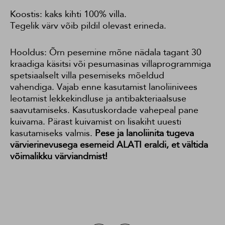
Koostis: kaks kihti 100% villa.
Tegelik värv võib pildil olevast erineda.
Hooldus: Õrn pesemine mõne nädala tagant 30
kraadiga käsitsi või pesumasinas villaprogrammiga
spetsiaalselt villa pesemiseks mõeldud
vahendiga. Vajab enne kasutamist lanoliinivees
leotamist lekkekindluse ja antibakteriaalsuse
saavutamiseks. Kasutuskordade vahepeal pane
kuivama. Pärast kuivamist on lisakiht uuesti
kasutamiseks valmis.
Pese ja lanoliinita tugeva
värvierinevusega esemeid ALATI eraldi, et vältida
võimalikku värviandmist!