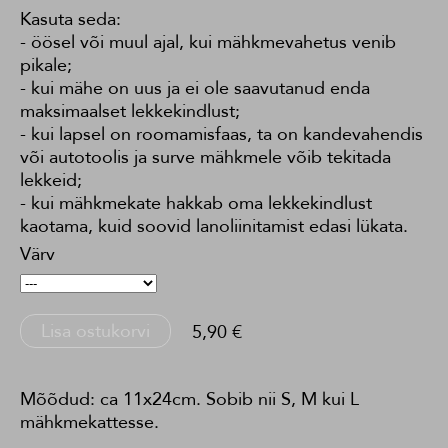
Kasuta seda:
- öösel või muul ajal, kui mähkmevahetus venib
pikale;
- kui mähe on uus ja ei ole saavutanud enda
maksimaalset lekkekindlust;
- kui lapsel on roomamisfaas, ta on kandevahendis
või autotoolis ja surve mähkmele võib tekitada
lekkeid;
- kui mähkmekate hakkab oma lekkekindlust
kaotama, kuid soovid lanoliinitamist edasi lükata.
Värv
Lisa ostukorvi
5,90 €
Mõõdud: ca 11x24cm. Sobib nii S, M kui L
mähkmekattesse.