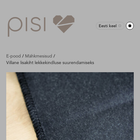
Eesti keel
E-pood
/
Mähkmesisud
/
Villane lisakiht lekkekindluse suurendamiseks