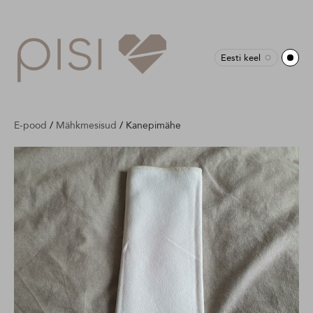
Eesti keel
E-pood
/
Mähkmesisud
/
Kanepimähe