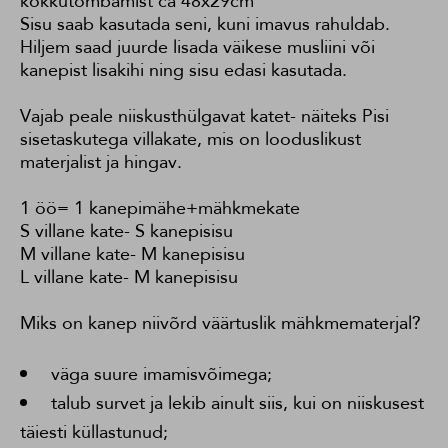
kokkutõmbamist ca 48x29cm
Sisu saab kasutada seni, kuni imavus rahuldab.
Hiljem saad juurde lisada väikese musliini või
kanepist lisakihi ning sisu edasi kasutada.
Vajab peale niiskusthülgavat katet- näiteks Pisi
sisetaskutega villakate, mis on looduslikust
materjalist ja hingav.
1 öö= 1 kanepimähe+mähkmekate
S villane kate- S kanepisisu
M villane kate- M kanepisisu
L villane kate- M kanepisisu
Miks on kanep niivõrd väärtuslik mähkmematerjal?
väga suure imamisvõimega;
talub survet ja lekib ainult siis, kui on niiskusest
täiesti küllastunud;