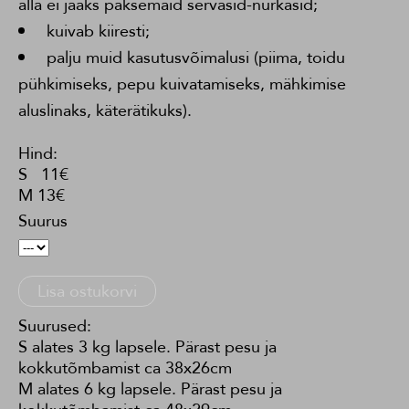
alla ei jääks paksemaid servasid-nurkasid;
kuivab kiiresti;
palju muid kasutusvõimalusi (piima, toidu
pühkimiseks, pepu kuivatamiseks, mähkimise
aluslinaks, käterätikuks).
Hind:
S 11€
M 13€
Suurus
Lisa ostukorvi
Suurused:
S alates 3 kg lapsele. Pärast pesu ja
kokkutõmbamist ca 38x26cm
M alates 6 kg lapsele. Pärast pesu ja