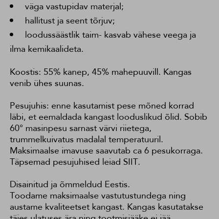
väga vastupidav materjal;
hallitust ja seent tõrjuv;
loodussäästlik taim- kasvab vähese veega ja
ilma kemikaalideta.
Koostis: 55% kanep, 45% mahepuuvill. Kangas
venib ühes suunas.
Pesujuhis: enne kasutamist pese mõned korrad
läbi, et eemaldada kangast looduslikud õlid. Sobib
60° masinpesu sarnast värvi riietega,
trummelkuivatus madalal temperatuuril.
Maksimaalse imavuse saavutab ca 6 pesukorraga.
Täpsemad pesujuhised leiad
SIIT.
Disainitud ja õmmeldud Eestis.
Toodame maksimaalse vastutustundega ning
austame kvaliteetset kangast. Kangas kasutatakse
täies ulatuses ära ning tootmisjääke ei jää.