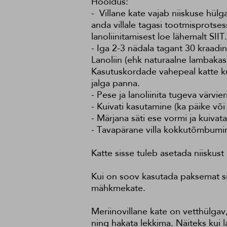
Hooldus:
- Villane kate vajab niiskuse hülg
anda villale tagasi tootmisprotse
lanoliinitamisest loe lähemalt
SIIT
.
- Iga 2-3 nädala tagant 30 kraad
Lanoliin (ehk naturaalne lambakasuk
Kasutuskordade vahepeal katte kuiv
jalga panna.
- Pese ja lanoliinita tugeva värvi
- Kuivati kasutamine (ka päike või
- Märjana säti ese vormi ja kuivata
- Tavapärane villa kokkutõmbumi
Katte sisse tuleb asetada niiskust
Kui on soov kasutada paksemat sis
mähkmekate.
Meriinovillane kate on vetthülgav
ning hakata lekkima. Näiteks kui 