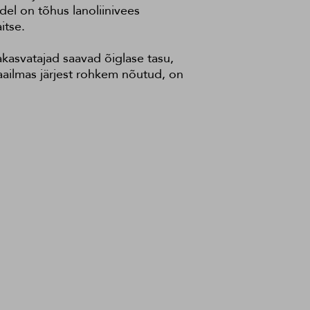
del on tõhus lanoliinivees
itse.
akasvatajad saavad õiglase tasu,
aailmas järjest rohkem nõutud, on