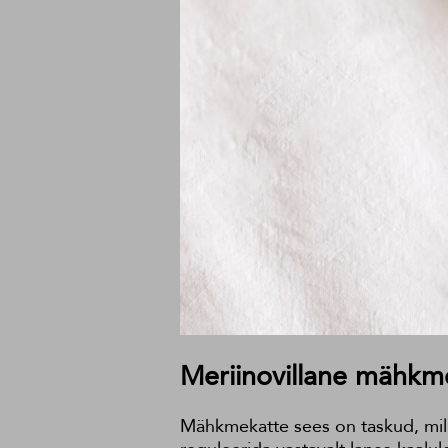
Meriinovillane mähkm
Mähkmekatte sees on taskud, mille