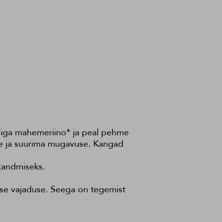
adiga mahemeriino* ja peal pehme
use ja suurima mugavuse. Kangad
 kandmiseks.
ase vajaduse. Seega on tegemist