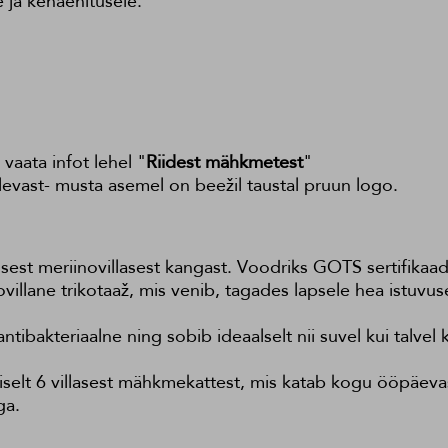
e ja kehaehitusele.
 vaata infot lehel "
Riidest mähkmetest
"
evast- musta asemel on beežil taustal pruun logo.
sest meriinovillasest kangast. Voodriks GOTS sertifika
villane trikotaaž, mis venib, tagades lapsele hea istuv
antibakteriaalne ning sobib ideaalselt nii suvel kui talvel
selt 6 villasest mähkmekattest, mis katab kogu ööpäev
ga.