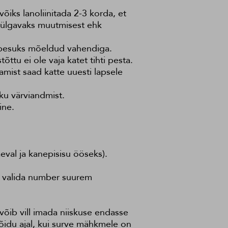
õiks lanoliinitada 2-3 korda, et
tthülgavaks muutmisest ehk
a pesuks mõeldud vahendiga.
õttu ei ole vaja katet tihti pesta.
amist saad katte uuesti lapsele
kku värviandmist.
ine.
äeval ja kanepisisu ööseks).
ik valida number suurem
võib vill imada niiskuse endasse
õidu ajal, kui surve mähkmele on