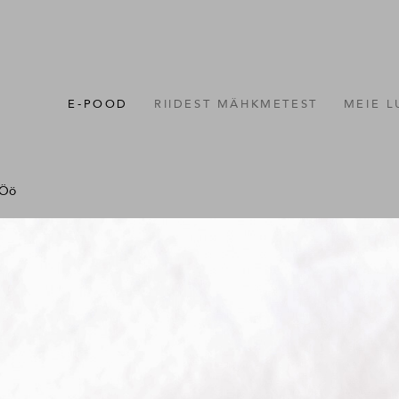
E-POOD
RIIDEST MÄHKMETEST
MEIE 
Öö