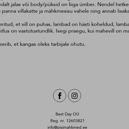
hedalt jalas või body/püksid on liiga ümber. Nendel hetke
aab panna villakatte ja mähkmesisu vahele ning annab lisaka
ritud, et vill on puhas, lambad on hästi koheldud, lamb
tlus on vastutustundlik. Isegi praegu, kui mahevill on m
rib, et kangas oleks tarbijale ohutu.
Best Day OÜ
Reg. nr. 12603821
info@pisimahkmed.ee