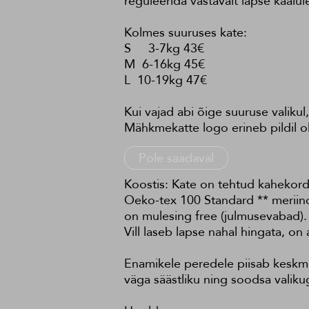
reguleerida vastavalt lapse kaalul
Kolmes suuruses kate:
S 3-7kg 43€
M 6-16kg 45€
L 10-19kg 47€
Kui vajad abi õige suuruse valikul,
Mähkmekatte logo erineb pildil ol
Pole saadaval
Koostis: Kate on tehtud kahekord
Oeko-tex 100 Standard ** meriino
on mulesing free (julmusevabad).
Vill laseb lapse nahal hingata, on 
Enamikele peredele piisab keskmi
väga säästliku ning soodsa valiku