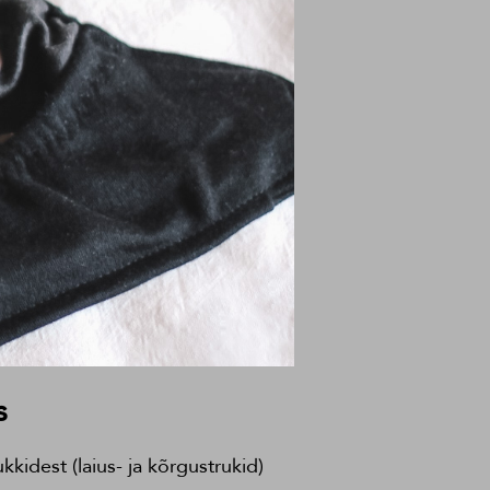
s
idest (laius- ja kõrgustrukid)