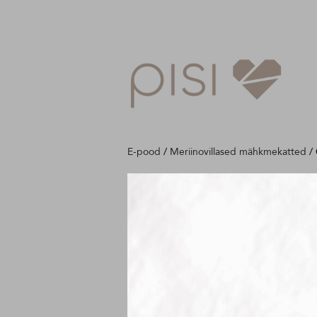
E-pood
/
Meriinovillased mähkmekatted
/