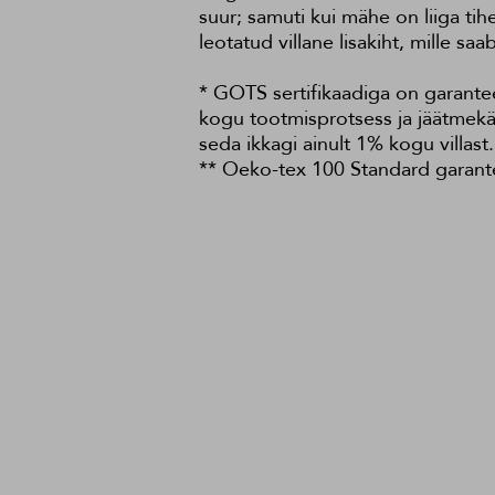
suur; samuti kui mähe on liiga ti
leotatud villane lisakiht, mille s
* GOTS sertifikaadiga on garantee
kogu tootmisprotsess ja jäätmekäi
seda ikkagi ainult 1% kogu villast.
** Oeko-tex 100 Standard garantee