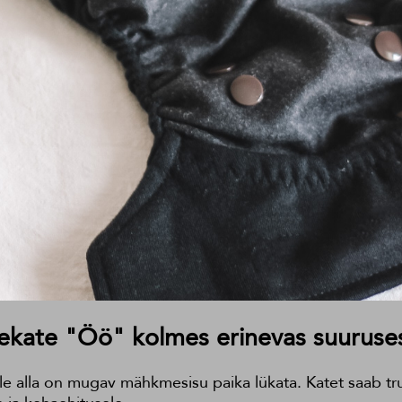
ekate "Öö" kolmes erinevas suuruse
 alla on mugav mähkmesisu paika lükata. Katet saab trukk