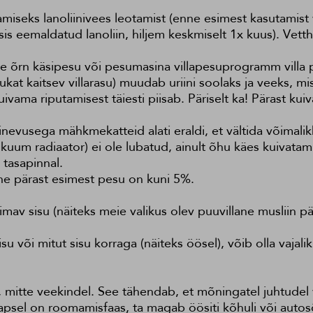
amiseks lanoliinivees leotamist (enne esimest kasutamist v
ssis eemaldatud lanoliin, hiljem keskmiselt 1x kuus). Ve
ine õrn käsipesu või pesumasina villapesuprogramm vill
at kaitsev villarasu) muudab uriini soolaks ja veeks, mist
ama riputamisest täiesti piisab. Päriselt ka! Pärast kuiv
erinevusega mähkmekatteid alati eraldi, et vältida võimali
 kuum radiaator) ei ole lubatud, ainult õhu käes kuivatam
 tasapinnal.
ne pärast esimest pesu on kuni 5%.
 imav sisu (näiteks meie valikus olev puuvillane musliin p
u või mitut sisu korraga (näiteks öösel), võib olla vajal
, mitte veekindel. See tähendab, et mõningatel juhtudel 
lapsel on roomamisfaas, ta magab öösiti kõhuli või autos