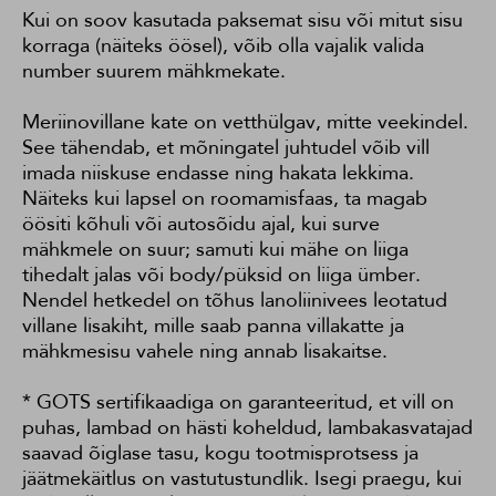
Kui on soov kasutada paksemat sisu või mitut sisu
korraga (näiteks öösel), võib olla vajalik valida
number suurem mähkmekate.
Meriinovillane kate on vetthülgav, mitte veekindel.
See tähendab, et mõningatel juhtudel võib vill
imada niiskuse endasse ning hakata lekkima.
Näiteks kui lapsel on roomamisfaas, ta magab
öösiti kõhuli või autosõidu ajal, kui surve
mähkmele on suur; samuti kui mähe on liiga
tihedalt jalas või body/püksid on liiga ümber.
Nendel hetkedel on tõhus lanoliinivees leotatud
villane lisakiht, mille saab panna villakatte ja
mähkmesisu vahele ning annab lisakaitse.
* GOTS sertifikaadiga on garanteeritud, et vill on
puhas, lambad on hästi koheldud, lambakasvatajad
saavad õiglase tasu, kogu tootmisprotsess ja
jäätmekäitlus on vastutustundlik. Isegi praegu, kui