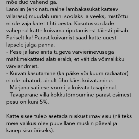
mõeldud vahendiga.
Lanoliin (ehk naturaalne lambakasukat kaitsev
villarasu) muudab uriini soolaks ja veeks, mistõttu
ei ole vaja katet tihti pesta. Kasutuskordade
vahepeal katte kuivama riputamisest täiesti piisab.
Päriselt ka! Pärast kuivamist saad katte uuesti
lapsele jalga panna.
- Pese ja lanoliinita tugeva värvierinevusega
mähkmekatteid alati eraldi, et vältida võimalikku
värviandmist.
- Kuivati kasutamine (ka päike või kuum radiaator)
ei ole lubatud, ainult õhu käes kuivatamine.
- Märjana säti ese vormi ja kuivata tasapinnal.
- Tavapärane villa kokkutõmbumine pärast esimest
pesu on kuni 5%.
Katte sisse tuleb asetada niiskust imav sisu (näiteks
meie valikus olev puuvillane musliin päeval ja
kanepisisu ööseks).