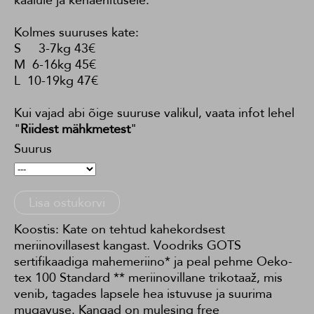
Kolmes suuruses kate:
S 3-7kg 43€
M 6-16kg 45€
L 10-19kg 47€
Kui vajad abi õige suuruse valikul, vaata infot lehel
"
Riidest mähkmetest
"
Suurus
Lisa ostukorvi
Koostis: Kate on tehtud kahekordsest
meriinovillasest kangast. Voodriks GOTS
sertifikaadiga mahemeriino* ja peal pehme Oeko-
tex 100 Standard ** meriinovillane trikotaaž, mis
venib, tagades lapsele hea istuvuse ja suurima
mugavuse. Kangad on mulesing free