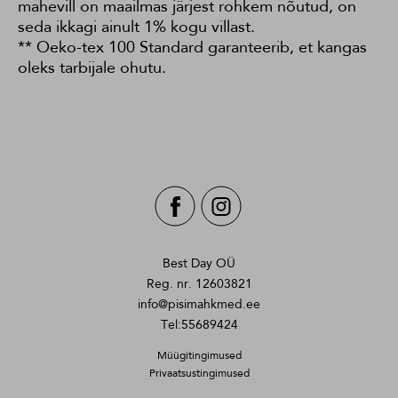
mahevill on maailmas järjest rohkem nõutud, on
seda ikkagi ainult 1% kogu villast.
** Oeko-tex 100 Standard garanteerib, et kangas
oleks tarbijale ohutu.
Best Day OÜ
Reg. nr. 12603821
info@pisimahkmed.ee
Tel:55689424
Müügitingimused
Privaatsustingimused