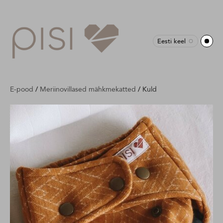
Eesti keel
E-pood
/
Meriinovillased mähkmekatted
/
Kuld