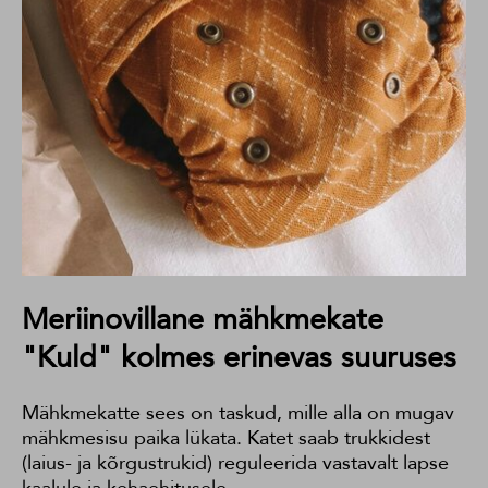
Meriinovillane mähkmekate
"Kuld" kolmes erinevas suuruses
Mähkmekatte sees on taskud, mille alla on mugav
mähkmesisu paika lükata. Katet saab trukkidest
(laius- ja kõrgustrukid) reguleerida vastavalt lapse
kaalule ja kehaehitusele.