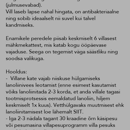
(julmusevabad).
Vill laseb lapse nahal hingata, on antibakteriaalne
ning sobib ideaalselt nii suvel kui talvel
kandmiseks.
Enamikele peredele piisab keskmiselt 6 villasest
mähkmekattest, mis katab kogu ööpäevase
vajaduse. Seega on tegemist väga säästliku ning
soodsa valikuga.
Hooldus:
- Villane kate vajab niiskuse hülgamiseks
lanoliinivees leotamist (enne esimest kasutamist
võiks lanoliinitada 2-3 korda, et anda villale tagasi
tootmisprotsessis eemaldatud lanoliin, hiljem
keskmiselt 1x kuus). Vetthülgavaks muutmisest ehk
lanoliinitamisest loe lähemalt
SIIT
.
- Iga 2-3 nädala tagant 30 kraadine õrn käsipesu
või pesumasina villapesuprogramm villa pesuks