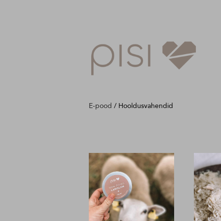
E-pood
/
Hooldusvahendid