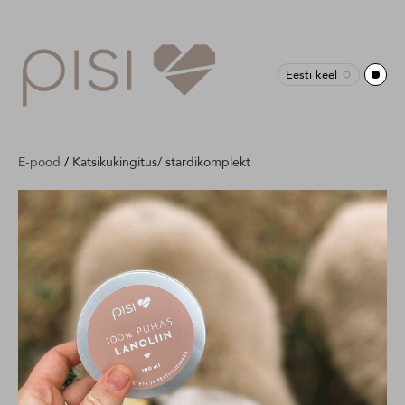
Eesti keel
E-pood
/
Katsikukingitus/ stardikomplekt