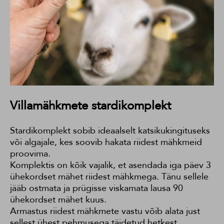
Villamähkmete stardikomplekt
Stardikomplekt sobib ideaalselt katsikukingituseks
või algajale, kes soovib hakata riidest mähkmeid
proovima.
Komplektis on kõik vajalik, et asendada iga päev 3
ühekordset mähet riidest mähkmega. Tänu sellele
jääb ostmata ja prügisse viskamata lausa 90
ühekordset mähet kuus.
Armastus riidest mähkmete vastu võib alata just
sellest ühest pehmusega täidetud hetkest...