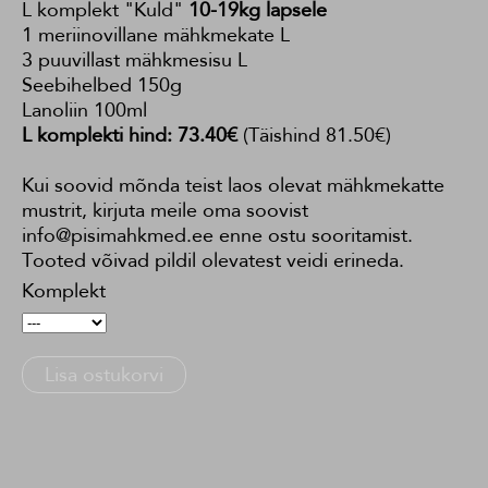
L komplekt "Kuld"
10-19kg lapsele
1 meriinovillane mähkmekate L
3 puuvillast mähkmesisu L
Seebihelbed 150g
Lanoliin 100ml
L komplekti hind: 73.40€
(Täishind 81.50€)
Kui soovid mõnda teist laos olevat mähkmekatte
mustrit, kirjuta meile oma soovist
info@pisimahkmed.ee enne ostu sooritamist.
Tooted võivad pildil olevatest veidi erineda.
Komplekt
Lisa ostukorvi